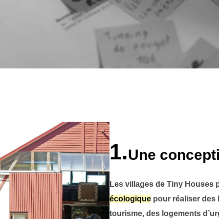
1.
Une concepti
Les villages de Tiny Houses 
écologique
pour réaliser des 
tourisme, des logements d’ur