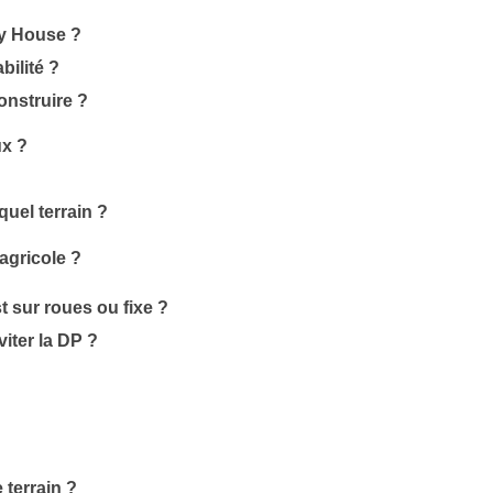
ny House ?
bilité ?
onstruire ?
ux ?
quel terrain ?
agricole ?
t sur roues ou fixe ?
iter la DP ?
 terrain ?